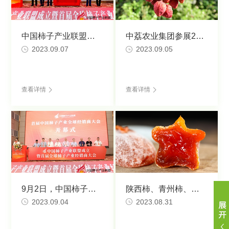
行
购
资
系
会
讯
我
中国柿子产业联盟成立！万果会携手共助中国柿子产业高质量发展
中荔农业集团参展2023广州国际果蔬展
2023.09.07
2023.09.05
们
查看详情
查看详情
报名参展入口
我要参展
我要参观
展位预定
预约参观
为了不耽误您的参展需求，请正确完成信息填写，组委会将在第一时间
为了不耽误您的参观需求，请正确完成信息填写，组委会将在第一时间
为了不耽误您的参展需求，请正确完成信息填写，组委会将在第一时间
为了不耽误您的参观需求，请正确完成信息填写，组委会将在第一时间
为了不耽误您的参观需求，请正确完成信息填写，组委会将在第一时间
与您取得联系，谢谢！
与您取得联系，谢谢！
与您取得联系，谢谢！
与您取得联系，谢谢！
与您取得联系，谢谢！
公司：
公司：
公司：
公司：
公司：
姓名：
姓名：
姓名：
姓名：
姓名：
9月2日，中国柿子产业联盟成立暨首届全球柿子产业经销商大会于广州成功举办
陕西柿、青州柿、邢台柿、保山柿、华阴柿..都来广州搞“柿”了
2023.09.04
2023.08.31
职务：
职务：
职务：
职务：
职务：