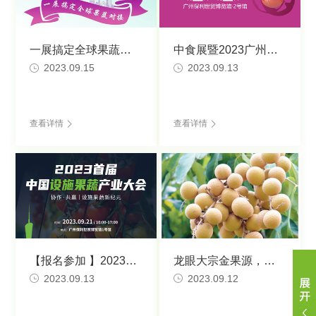
行
购
资
系
会
讯
我
一展搞定全球果蔬对接，锁定果蔬逆向采购对接会
中食展暨2023广州果蔬展全流程
2023.09.15
2023.09.13
们
查看详情
查看详情
报名参展入口
我要参展
我要参观
展位预定
预约参观
为了不耽误您的参展需求，请正确完成信息填写，组委会将在第一时间
为了不耽误您的参观需求，请正确完成信息填写，组委会将在第一时间
为了不耽误您的参展需求，请正确完成信息填写，组委会将在第一时间
为了不耽误您的参观需求，请正确完成信息填写，组委会将在第一时间
为了不耽误您的参观需求，请正确完成信息填写，组委会将在第一时间
与您取得联系，谢谢！
与您取得联系，谢谢！
与您取得联系，谢谢！
与您取得联系，谢谢！
与您取得联系，谢谢！
公司：
公司：
公司：
公司：
公司：
姓名：
姓名：
姓名：
姓名：
姓名：
【报名参加 】2023首届中国设施果蔬产业大会
龙眼大宗金果源，即将开启广州果蔬展首秀
2023.09.13
2023.09.12
职务：
职务：
职务：
职务：
职务：