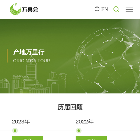
EN
首
页
品
产地万里行
牌
全
ORIGIN OF TOUR
介
年
媒
绍
会
体
产
展
中
地
逆
历届回顾
排
心
万
向
媒
2023年
2022年
期
里
采
体
联