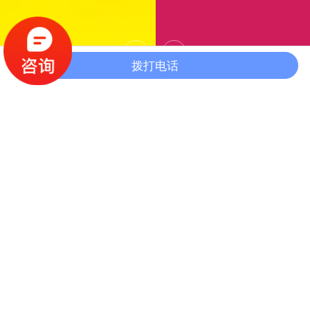
拨打电话
2026第三届果业万商大会
2026中国（上海）国际果蔬
查看详情
查看详情
ABOUT US
品牌简介
万果会通过搭建第三方的直销平台，截弯取直，打通果蔬流通环
节,实现田间基地和终端零售的有效对接，为中国果蔬贸易主体与
消费者提供价格适宜、新鲜质优的果蔬。