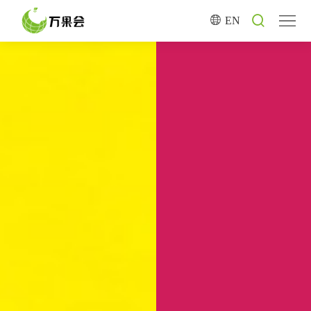
EN
首
页
品
牌
全
介
年
媒
绍
会
体
产
展
中
地
逆
排
心
万
向
媒
期
里
采
体
联