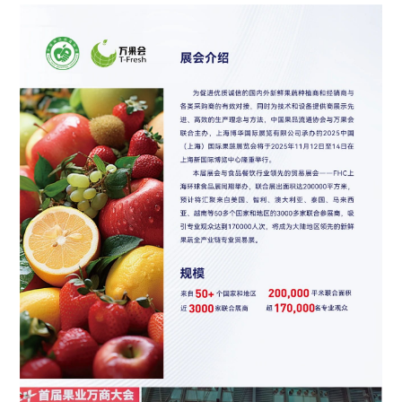
行
购
资
系
会
讯
我
们